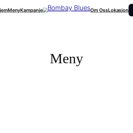
jem
Meny
Kampanje
Om Oss
Lokasjon
Meny